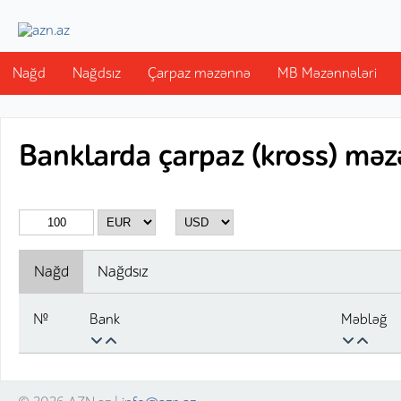
Nağd
Nağdsız
Çarpaz məzənnə
MB Məzənnələri
Banklarda çarpaz (kross) mə
Nağd
Nağdsız
Bank
Məbləğ